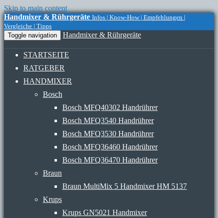
Skip to main content
Handmixer & Rührgeräte
Infos | Know-How | Empfehlungen |
Vergleiche | Tipps
Handmixer & Rührgeräte
Toggle navigation
STARTSEITE
RATGEBER
HANDMIXER
Bosch
Bosch MFQ40302 Handrührer
Bosch MFQ3540 Handrührer
Bosch MFQ3530 Handrührer
Bosch MFQ36460 Handrührer
Bosch MFQ36470 Handrührer
Braun
Braun MultiMix 5 Handmixer HM 5137
Krups
Krups GN5021 Handmixer