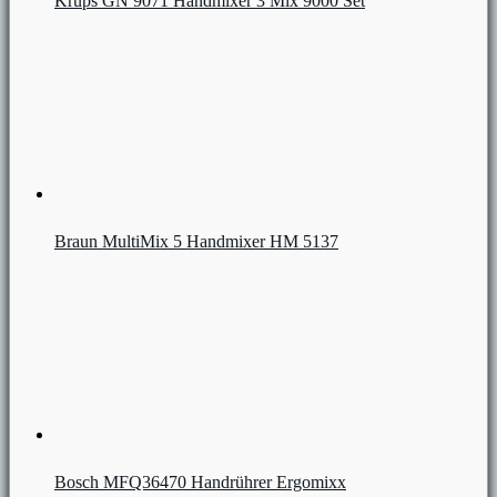
Krups GN 9071 Handmixer 3 Mix 9000 Set
Braun MultiMix 5 Handmixer HM 5137
Bosch MFQ36470 Handrührer Ergomixx