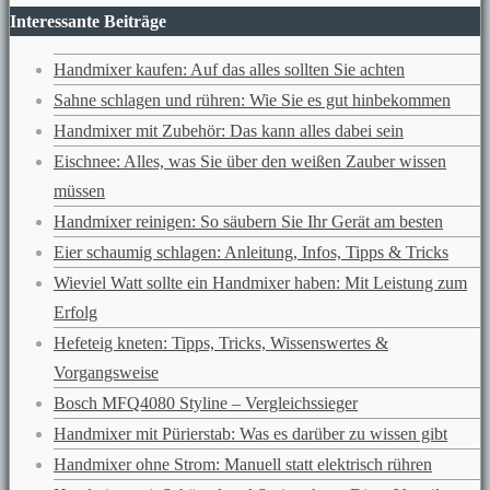
Interessante Beiträge
Handmixer kaufen: Auf das alles sollten Sie achten
Sahne schlagen und rühren: Wie Sie es gut hinbekommen
Handmixer mit Zubehör: Das kann alles dabei sein
Eischnee: Alles, was Sie über den weißen Zauber wissen
müssen
Handmixer reinigen: So säubern Sie Ihr Gerät am besten
Eier schaumig schlagen: Anleitung, Infos, Tipps & Tricks
Wieviel Watt sollte ein Handmixer haben: Mit Leistung zum
Erfolg
Hefeteig kneten: Tipps, Tricks, Wissenswertes &
Vorgangsweise
Bosch MFQ4080 Styline – Vergleichssieger
Handmixer mit Pürierstab: Was es darüber zu wissen gibt
Handmixer ohne Strom: Manuell statt elektrisch rühren