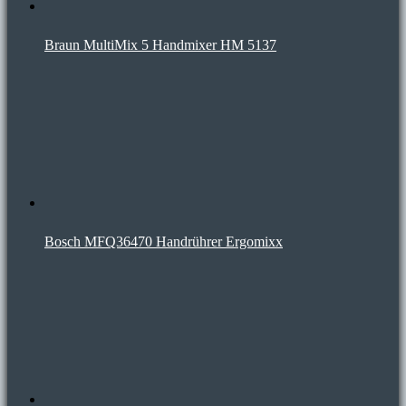
Braun MultiMix 5 Handmixer HM 5137
Bosch MFQ36470 Handrührer Ergomixx