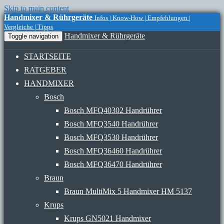
Skip to main content
Handmixer & Rührgeräte
Infos | Know-How | Empfehlungen |
Vergleiche | Tipps
Handmixer & Rührgeräte
Toggle navigation
STARTSEITE
RATGEBER
HANDMIXER
Bosch
Bosch MFQ40302 Handrührer
Bosch MFQ3540 Handrührer
Bosch MFQ3530 Handrührer
Bosch MFQ36460 Handrührer
Bosch MFQ36470 Handrührer
Braun
Braun MultiMix 5 Handmixer HM 5137
Krups
Krups GN5021 Handmixer