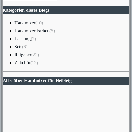
Kategorien dieses Blogs
Handmixer
(10)
Handmixer Farben
(5)
Leistung
(7)
Sets
(6)
Ratgeber
(22)
Zubehör
(12)
Alles über Handmixer für Hefeteig