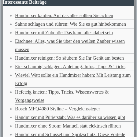
Interessante Beiträge
Handmixer kaufen: Auf das alles sollten Sie achten
Sahne schlagen und rühren: Wie Sie es gut hinbekommen
Handmixer mit Zubehör: Das kann alles dabei sein
Eischnee: Alles, was Sie über den weißen Zauber wissen
müssen
Handmixer reinigen: So säubern Sie Ihr Gerät am besten
Eier schaumig schlagen: Anleitung, Infos, Tipps & Tricks
Wieviel Watt sollte ein Handmixer haben: Mit Leistung zum
Erfolg
Hefeteig kneten: Tipps, Tricks, Wissenswertes &
Vorgangsweise
Bosch MFQ4080 Styline – Vergleichssieger
Handmixer mit Pürierstab: Was es darüber zu wissen gibt
Handmixer ohne Strom: Manuell statt elektrisch rühren
Handmixer mit Schüssel und Spritzschutz: Diese Vorteile