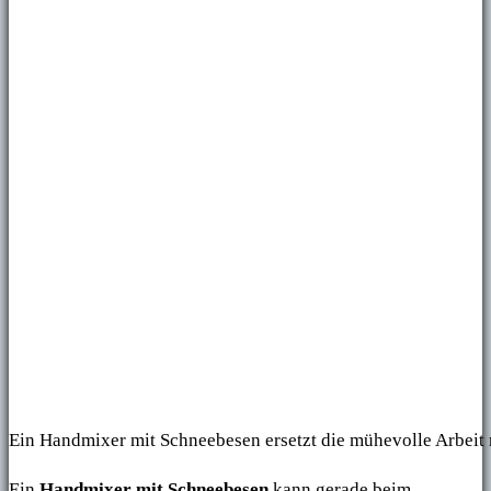
Ein Handmixer mit Schneebesen ersetzt die mühevolle Arbeit 
Ein
Handmixer mit Schneebesen
kann gerade beim