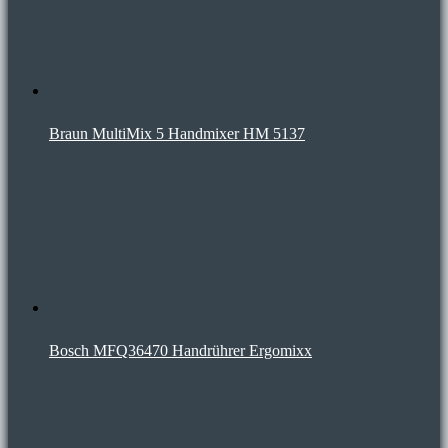
Braun MultiMix 5 Handmixer HM 5137
Bosch MFQ36470 Handrührer Ergomixx