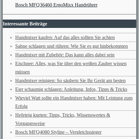
Bosch MFQ36460 ErgoMixx Handrührer
Interessante Beiträge
Handmixer kaufen: Auf das alles sollten Sie achten
Sahne schlagen und rühren: Wie Sie es gut hinbekommen
Handmixer mit Zubehör: Das kann alles dabei sein
Eischnee: Alles, was Sie über den weißen Zauber wissen
müssen
Handmixer reinigen: So säubern Sie Ihr Gerät am besten
Eier schaumig schlagen: Anleitung, Infos, Tipps & Tricks
Wieviel Watt sollte ein Handmixer haben: Mit Leistung zum
Erfolg
Hefeteig kneten: Tipps, Tricks, Wissenswertes &
Vorgangsweise
Bosch MFQ4080 Styline – Vergleichssieger