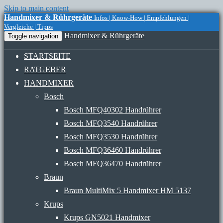
Skip to main content
Handmixer & Rührgeräte
Infos | Know-How | Empfehlungen |
Vergleiche | Tipps
Handmixer & Rührgeräte
Toggle navigation
STARTSEITE
RATGEBER
HANDMIXER
Bosch
Bosch MFQ40302 Handrührer
Bosch MFQ3540 Handrührer
Bosch MFQ3530 Handrührer
Bosch MFQ36460 Handrührer
Bosch MFQ36470 Handrührer
Braun
Braun MultiMix 5 Handmixer HM 5137
Krups
Krups GN5021 Handmixer